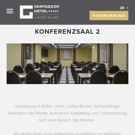
DE
RESERVIERUNG
KONFERENZSAAL 2
Verpflegung in Büffet - Form, Coffee Breaks, Stehempfänge,
Dekoration der Räume, technische Ausstattung und Tischanordnung
nach dem Wunsch des Klienten.
Wir stellen Ihnen auch notwendige Ausstattung zur Verfügung: