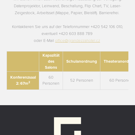
Datenprojektor, Leinwand, Beschallung, Flip Chart, TV, Laser-
Zeigestock, Arbeitsset (Mappe, Papier, Bleistift). Barrierefrei.
Kontaktieren Sie uns auf der Telefonnummer +420 542 106 010,
eventuell +420 603 888 789
oder E-Mail
office@grandezzahotel.cz
Kapazität
des
Schulanordnung
Theateranordnu
Salons
Konferenzsaal
60
52 Personen
60 Personen
2
2: 67m
Personen