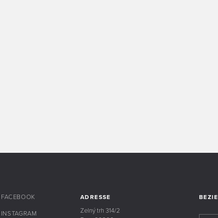
FACEBOOK
ADRESSE
BEZI
Zelný trh 314/2
INSTAGRAM